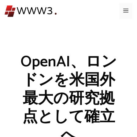
コ
メ
ン
テ
ニ
ン
ツ
ュ
へ
ス
OpenAI、ロン
ー
キ
ッ
ドンを米国外
プ
最大の研究拠
点として確立
へ