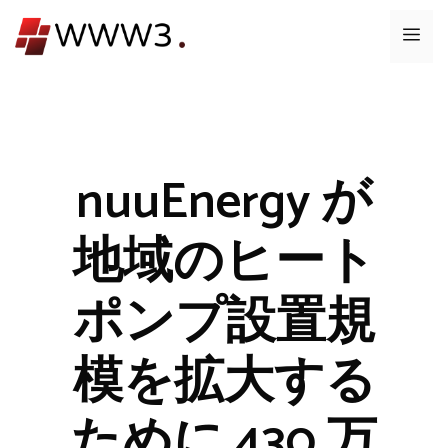
コ
メ
ン
テ
ニ
ン
ツ
ュ
へ
ス
nuuEnergy が
ー
キ
ッ
地域のヒート
プ
ポンプ設置規
模を拡大する
ために 430 万