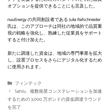
オプションを提供できることにも言及した。
nuuEnergy の共同創設者である Julia Rafschneider
氏は、このアプローチは同社の地域的で品質重
視の戦略を強化し、熟練した従業員をサポート
すると付け加えた。
新たに調達した資金は、地域の専門事業を拡大
し、設置プロセスをさらにデジタル化するため
に使用されます。
カ
フィンテック
テ
SatVu、複数衛星コンステレーションを加速
ゴ
するための 3,000 万ポンドの資金調達ラウンド
リ
を完了
ー