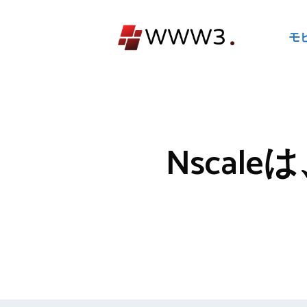
コ
ン
モ
テ
ン
ツ
へ
ス
キ
Nscal
ッ
プ