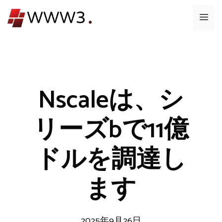
コ
メ
ン
テ
ニ
ン
ツ
ュ
へ
ス
Nscaleは、シ
ー
キ
ッ
リーズbで11億
プ
ドルを調達し
ます
2025年9月26日