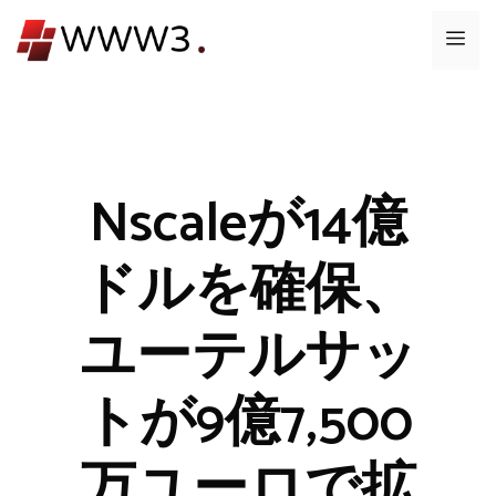
コ
メ
ン
テ
ニ
ン
ツ
ュ
へ
ス
Nscaleが14億
ー
キ
ッ
ドルを確保、
プ
ユーテルサッ
トが9億7,500
万ユーロで拡