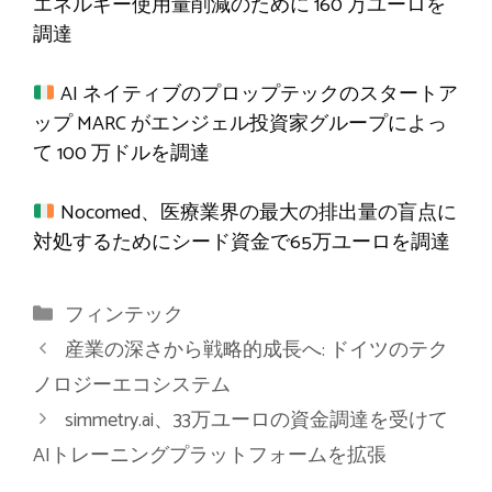
エネルギー使用量削減のために 160 万ユーロを
調達
AI ネイティブのプロップテックのスタートア
ップ MARC がエンジェル投資家グループによっ
て 100 万ドルを調達
Nocomed、医療業界の最大の排出量の盲点に
対処するためにシード資金で65万ユーロを調達
カ
フィンテック
テ
産業の深さから戦略的成長へ: ドイツのテク
ゴ
ノロジーエコシステム
リ
simmetry.ai、33万ユーロの資金調達を受けて
ー
AIトレーニングプラットフォームを拡張