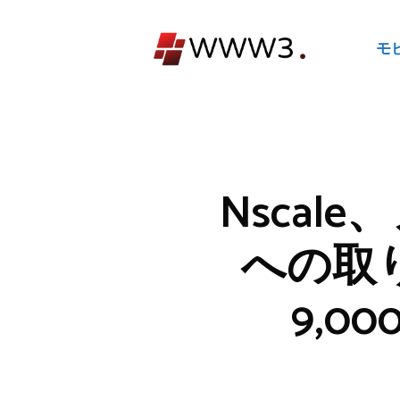
コ
ン
モ
テ
ン
ツ
へ
ス
キ
Nsca
ッ
プ
への取
9,