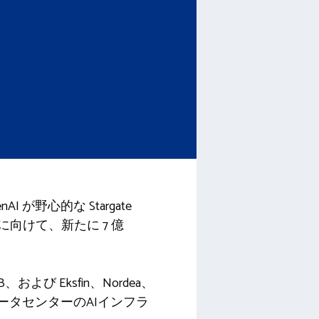
 が野心的な Stargate
に向けて、新たに 7 億
び Eksfin、Nordea、
データセンターのAIインフラ