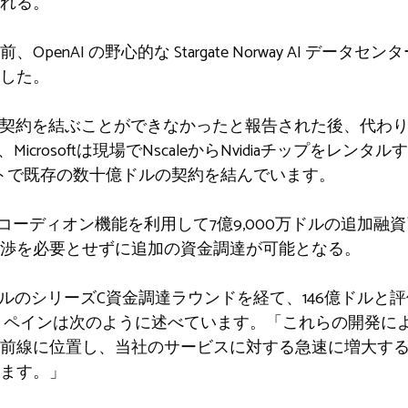
れる。
penAI の野心的な Stargate Norway AI データ
した。
aleが契約を結ぶことができなかったと報告された後、代わり
、Microsoftは現場でNscaleからNvidiaチップをレンタルす
イトで既存の数十億ドルの契約を結んでいます。
るアコーディオン機能を利用して7億9,000万ドルの追加
渉を必要とせずに追加の資金調達が可能となる。
億ドルのシリーズC資金調達ラウンドを経て、146億ドルと評価さ
・ペインは次のように述べています。「これらの開発により、N
前線に位置し、当社のサービスに対する急速に増大す
ます。」