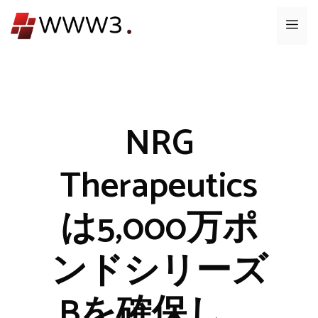
コ
メ
ン
テ
ニ
ン
ツ
ュ
へ
ス
NRG
ー
キ
ッ
Therapeutics
プ
は5,000万ポ
ンドシリーズ
Bを確保し、