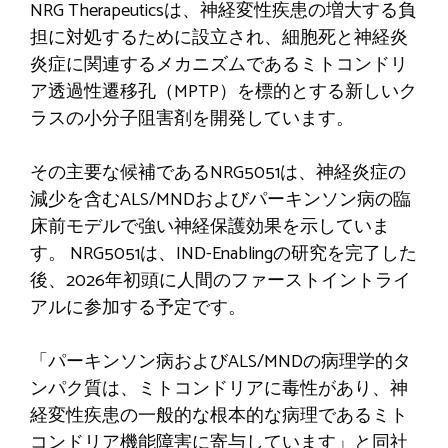
NRG Therapeuticsは、神経変性疾患の増大する負
担に対処するために設立され、細胞死と神経炎
炎症に関連するメカニズムであるミトコンドリ
ア透過性遷移孔（MPTP）を標的とする新しいク
ラスの小分子阻害剤を開発しています。
その主要な候補であるNRG5051は、神経炎症の
減少を含むALS/MNDおよびパーキンソン病の臨
床前モデルで強い神経保護効果を示していま
す。 NRG5051は、IND-Enablingの研究を完了した
後、2026年初頭に人間のファーストイントライ
アルに参加する予定です。
「パーキンソン病およびALS/MNDの病理学的タ
ンパク質は、ミトコンドリアに毒性があり、神
経変性疾患の一般的な根本的な病理であるミト
コンドリア機能障害に寄与しています」と同社