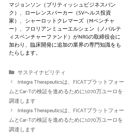
マジョンソン（ブリティッシュビジネスバン
ク）、ローレンスバーカー（SVヘルス投資
家）、シャーロットクレマーズ（Mベンチャ
ー）、フロリアンミューエルシェン（ノバルテ
ィスベンチャーファンド）がNRGの取締役会に
加わり、臨床開発に追加の業界の専門知識をも
たらします。
カ
サステイナビリティ
テ
Integra Therapeuticsは、FICATプラットフォー
ゴ
ムとCar-Tの検証を進めるために1,070万ユーロを
リ
調達します
ー
Integra Therapeuticsは、FICATプラットフォー
ムとCar-Tの検証を進めるために1,070万ユーロを
調達します