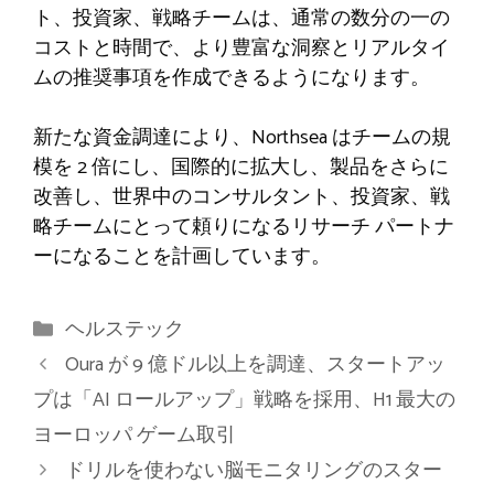
ト、投資家、戦略チームは、通常の数分の一の
コストと時間で、より豊富な洞察とリアルタイ
ムの推奨事項を作成できるようになります。
新たな資金調達により、Northsea はチームの規
模を 2 倍にし、国際的に拡大し、製品をさらに
改善し、世界中のコンサルタント、投資家、戦
略チームにとって頼りになるリサーチ パートナ
ーになることを計画しています。
カ
ヘルステック
テ
Oura が 9 億ドル以上を調達、スタートアッ
ゴ
プは「AI ロールアップ」戦略を採用、H1 最大の
リ
ヨーロッパ ゲーム取引
ー
ドリルを使わない脳モニタリングのスター