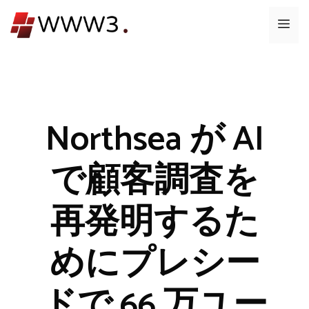
コ
メ
ン
テ
ニ
ン
ツ
ュ
へ
ス
Northsea が AI
ー
キ
ッ
で顧客調査を
プ
再発明するた
めにプレシー
ドで 66 万ユー