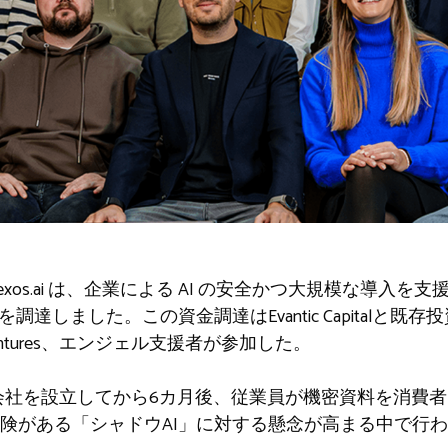
xos.ai は、企業による AI の安全かつ大規模な導入を
調達しました。この資金調達はEvantic Capitalと既存投資家
 Ventures、エンジェル支援者が参加した。
会社を設立してから6カ月後、従業員が機密資料を消費
険がある「シャドウAI」に対する懸念が高まる中で行