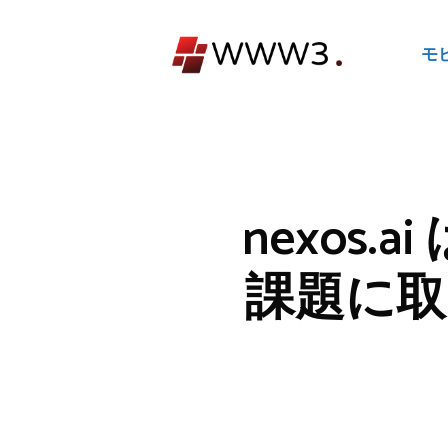
コ
ン
モ
テ
ン
ツ
へ
ス
キ
nexos
ッ
プ
課題に取