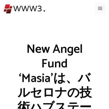
コ
メ
ン
テ
ニ
ン
ツ
ュ
へ
ス
New Angel
ー
キ
ッ
Fund
プ
‘Masia’は、バ
ルセロナの技
術ハブステー