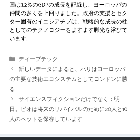
国は3.2％のGDPの成長を記録し、ヨーロッパの
仲間の多くを上回りました。政府の支援とセク
ター固有のイニシアチブは、戦略的な成長の柱
としてのテクノロジーをますます脚光を浴びて
います。
カ
ディープテック
テ
新しいデータによると、パリはヨーロッパ
ゴ
の主要な技術エコシステムとしてロンドンに勝
リ
る
ー
サイエンスフィクションだけでなく：明
日。ビオは将来のリバイバルのために20人と10
人のペットを保存しています