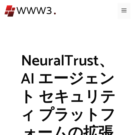
コ
メ
ン
テ
ニ
ン
ツ
ュ
へ
ス
NeuralTrust、
ー
キ
ッ
AI エージェン
プ
ト セキュリテ
ィ プラットフ
ォームの拡張