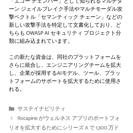
「エコー チェンバー」として知られるマルチタ
ーン ジェイルブレイク手法やマルチモーダル攻
撃ベクトル「セマンティック チェーン」などの
新しい攻撃手法を特定して文書化しており、ど
ちらも OWASP AI セキュリティ プロジェクト分
類に組み込まれています。
この新たな資金は、同社のプラットフォームを
さらに統合し、エンジニアリングチームを拡大
し、企業が採用するAIモデル、ツール、プラッ
トフォームのサポートを拡大するために使用さ
れる。
カ
サステイナビリティ
テ
Rocapine がウェルネス アプリのポートフォ
ゴ
リオを拡大するためにシリーズ A で 1,300 万ド
リ