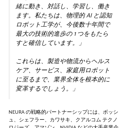
緒に動き、対話し、学習し、働き
ます。私たちは、物理的 AI と認知
ロボット工学が、今後数十年間で
最大の技術的進歩の 1 つをもたら
すと確信しています。」
これらは、製造や物流からヘルス
ケア、サービス、家庭用ロボット
に至るまで、業界全体を根本的に
変革するでしょう。」
NEURA の戦略的パートナーシップには、ボッシ
ュ、シェフラー、カワサキ、クアルコム テクノ
ロジーズ、アマゾン、NVIDIA などの大手産業企