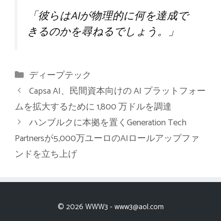
「彼らはAIが物理的に何を達成で
きるのかを尋ねるでしょう。」
カ
ディープテック
テ
Capsa AI、民間資本向けの AI プラットフォー
ゴ
ムを拡大するために 1,800 万ドルを調達
リ
ハンブルクに本拠を置くGeneration Tech
ー
Partnersが5,000万ユーロのAIロールアップファ
ンドを立ち上げ
© 2026 WWW3 -
www3@aol.com