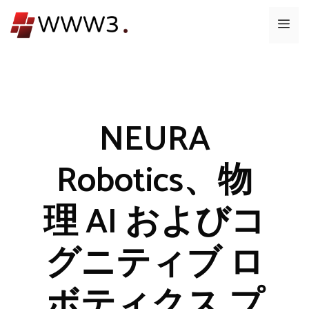
コ
メ
ン
テ
ニ
ン
ツ
ュ
へ
ス
NEURA
ー
キ
ッ
Robotics、物
プ
理 AI およびコ
グニティブ ロ
ボティクス プ