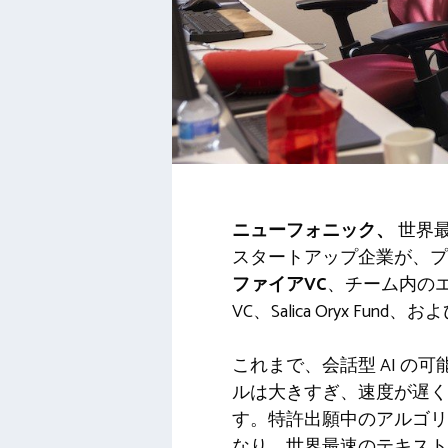
ニューフォニック
、
世界最
スタートアップ企業が、プ
ファイアVC
、チーム内のエン
VC、Salica Oryx Fund、
これまで、会話型 AI 
ルは大きすぎ、速度が遅く、
す。特許出願中のアルゴリ
なり、世界最速のテキスト読