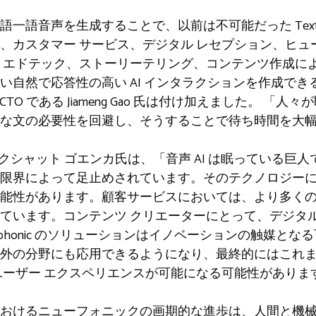
語音声を生成することで、以前は不可能だった Text-To
、カスタマー サービス、デジタル レセプション、ヒュ
、エドテック、ストーリーテリング、コンテンツ作成に
い自然で応答性の高い AI インタラクションを作成でき
兼 CTO である Jiameng Gao 氏は付け加えました。 
な文の必要性を回避し、そうすることで待ち時間を大
ー、アクシャット ゴエンカ氏は、「音声 AI は眠っている
限界によって足止めされています。そのテクノロジー
能性があります。顧客サービスにおいては、より多く
います。コンテンツ クリエーターにとって、デジタル ア
phonic のソリューションはイノベーションの触媒と
外の分野にも応用できるようになり、最終的にはこれ
ユーザー エクスペリエンスが可能になる可能性がありま
おけるニューフォニックの画期的な進歩は、人間と機