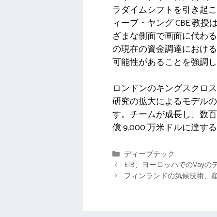
ラダイムシフトを引き起こ
ィーブ・ヤング CBE 
ざまな側面で画面に代わる
の現在の資金調達における
可能性があることを強調し
ロンドンのキングスクロス
研究の拡大によるモデル
す。チームが成長し、数百の
億 9,000 万米ドルに
カ
ディープテック
テ
EIB、ヨーロッパでのVay
ゴ
フィンランドの気候技術、産
リ
ー