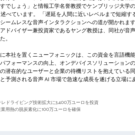
すでしょう」と情報工学名誉教授でケンブリッジ大学
教授は述べています。 「遅延を人間に近いレベルまで短縮
シームレスな音声インタラクションへの道が開かれま
アドバイザー兼投資家であるヤング教授は、同社が音
た。
に本社を置くニューフォニックは、この資金を言語機
のパフォーマンスの向上、オンデバイスソリューション
潜在的なユーザーと企業の待機リストを抱えている同社は、
達すると予測される音声 AI 市場で急速な成長を遂げる立場
のテレドライビング技術拡大に3,400万ユーロを投資
業用熱の脱炭素化に100万ユーロを確保