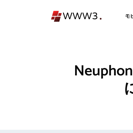
コ
ン
モ
テ
ン
ツ
へ
ス
キ
Neuph
ッ
プ