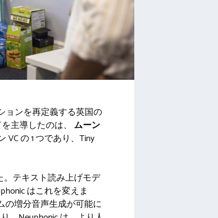
ーションを再定義する英国の
ドを主導したのは、
ムーン
 の 1 つであり、Tiny
した。テキスト読み上げモデ
onic はこれを変えま
イムの増分音声生成が可能に
euphonic は、より人