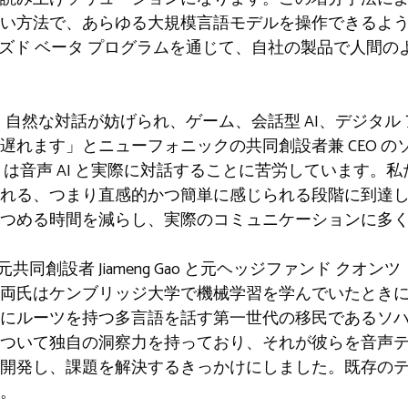
方法で、あらゆる大規模言語モデルを操作できるようになり
ローズド ベータ プログラムを通じて、自社の製品で人間
と、自然な対話が妨げられ、ゲーム、会話型 AI、デジタ
遅れます」とニューフォニックの共同創設者兼 CEO の
は音声 AI と実際に対話することに苦労しています。私
れる、つまり直感的かつ簡単に感じられる段階に到達
つめる時間を減らし、実際のコミュニケーションに多
up の元共同創設者 Jiameng Gao と元ヘッジファンド クオンツ 
両氏はケンブリッジ大学で機械学習を学んでいたとき
にルーツを持つ多言語を話す第一世代の移民であるソ
ついて独自の洞察力を持っており、それが彼らを音声
開発し、課題を解決するきっかけにしました。既存の
。