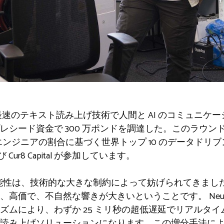
速のテキスト読み上げ技術で人間と AI のコミュニケ
レシード資金で 300 万ポンドを調達した。このラウン
ジニアの割合に基づく世界トップ 10 のデータドリブン VC
および Cur8 Capital が参加しています。
の可能性は、技術的な大きな制約によって妨げられてきま
高価で、不自然な響きが大きいということです。 Neuph
ズムにより、わずか 25 ミリ秒の超低遅延でリアルタ
み上げソリューションになります。この増分手法により、N