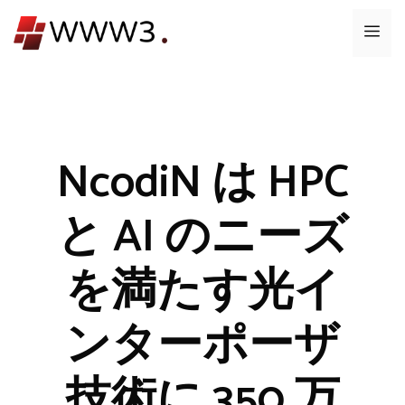
コ
メ
ン
テ
ニ
ン
ツ
ュ
へ
ス
NcodiN は HPC
ー
キ
ッ
と AI のニーズ
プ
を満たす光イ
ンターポーザ
技術に 350 万