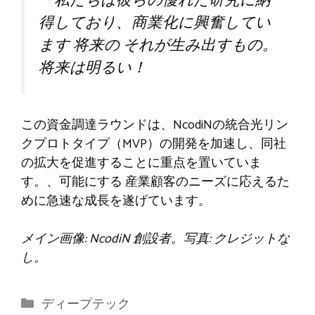
「私たちは彼らの優れた研究に納
得しており、商業化に興奮してい
ます
将来の
それが生み出すもの。
将来は明るい！
この資金調達ラウンドは、NcodiNの統合光リン
クプロトタイプ（MVP）の開発を加速し、同社
の拡大を促進することに重点を置いていま
す。
、可能にする
産業顧客のニーズに応えるた
めに急速な成長を遂げています。
メイン画像: NcodiN 創設者。写真: クレジットな
し。
カ
ディープテック