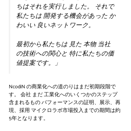
ちはそれを実行しました。
それで
私たちは
開発する機会があった
か
わいい
良いネットワーク。
最初から私たちは
見た
本物
当社
の技術への関心と
特に私たちの価
値提案です。」
NcodiN の商業化への道のりはまだ初期段階で
す。
会社
まだ
工業化へのいくつかのステップ
含まれるもの
パフォーマンスの証明、展示、再
現、採用
マイクロラボ
市場投入までの期間は約
5年となります。