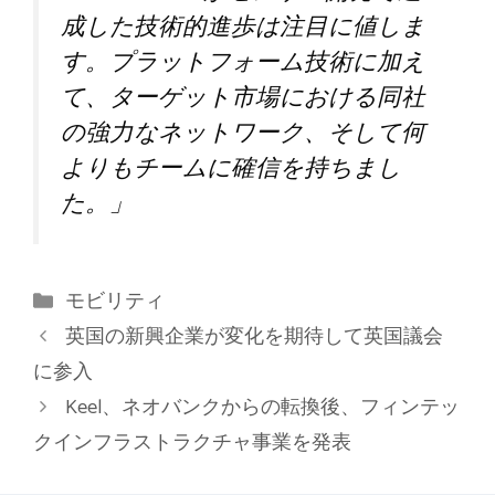
成した技術的進歩は注目に値しま
す。プラットフォーム技術に加え
て、ターゲット市場における同社
の強力なネットワーク、そして何
よりもチームに確信を持ちまし
た。」
カ
モビリティ
テ
英国の新興企業が変化を期待して英国議会
ゴ
に参入
リ
Keel、ネオバンクからの転換後、フィンテッ
ー
クインフラストラクチャ事業を発表