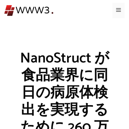
コ
メ
ン
テ
ニ
ン
ツ
ュ
へ
ス
NanoStruct が
ー
キ
ッ
食品業界に同
プ
日の病原体検
出を実現する
ために 260 万