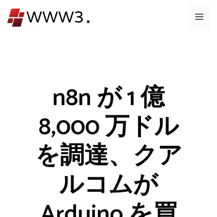
コ
メ
ン
テ
ニ
ン
ツ
ュ
へ
ス
n8n が 1 億
ー
キ
ッ
8,000 万ドル
プ
を調達、クア
ルコムが
Arduino を買