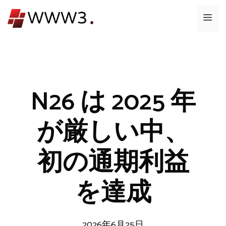
コ
メ
ン
テ
ニ
ン
ツ
ュ
へ
ス
N26 は 2025 年
ー
キ
ッ
が厳しい中、
プ
初の通期利益
を達成
2026年6月25日