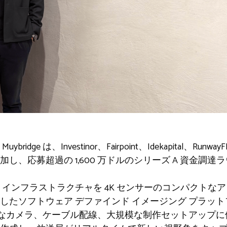
dge は、Investinor、Fairpoint、Idekapital、R
し、応募超過の 1,600 万ドルのシリーズ A 資金調
インフラストラクチャを 4K センサーのコンパクトなアレ
したソフトウェア デファインド イメージング プラッ
は、物理的なカメラ、ケーブル配線、大規模な制作セットアッ