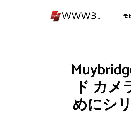
コ
ン
モ
テ
ン
ツ
へ
ス
キ
Muybr
ッ
プ
ド カメ
めにシリー