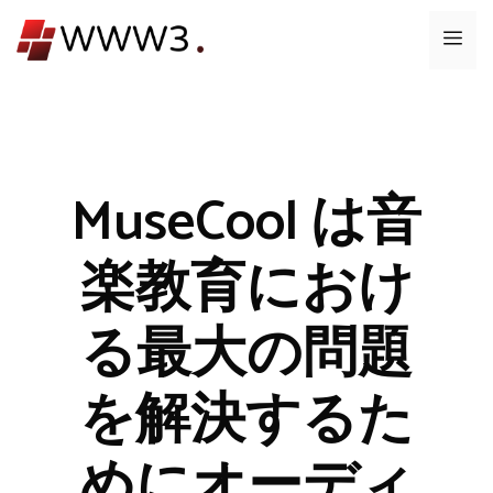
コ
メ
ン
テ
ニ
ン
ツ
ュ
へ
ス
MuseCool は音
ー
キ
ッ
楽教育におけ
プ
る最大の問題
を解決するた
めにオーディ