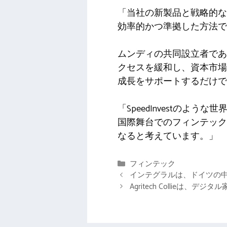
「当社の新製品と戦略的な
効率的かつ準拠した方法で
ムンディの共同設立者である
クセスを緩和し、資本市場
成長をサポートするだけで
「SpeedInvestのよ
国際舞台でのフィンテック
なると考えています。」
カ
フィンテック
テ
インテグラルは、ドイツの中
ゴ
Agritech Collieは
リ
ー