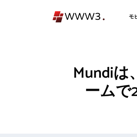
コ
ン
モ
テ
ン
ツ
へ
ス
キ
Mundiは
ッ
プ
ームで