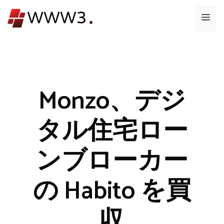
コ
メ
ン
テ
ニ
ン
ツ
ュ
へ
ス
Monzo、デジ
ー
キ
ッ
タル住宅ロー
プ
ンブローカー
の Habito を買
収