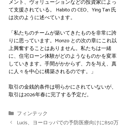
メント、ヴォリューションなどの投資家によっ
て支援されている。 Habito の CEO、Ying Tan 氏
は次のように述べています。
「私たちのチームが築いてきたものを非常に誇
りに思っています。Monzo との次の章にこれ以
上興奮することはありません。私たちは一緒
に、住宅ローン体験がどのようなものかを変革
していきます。手間がかからず、力を与え、真
に人々を中心に構築されるのです。」
取引の金銭的条件は明らかにされていないが、
取引は2026年春に完了する予定だ。
カ
フィンテック
テ
Lucis、ヨーロッパでの予防医療向けに850万
ゴ