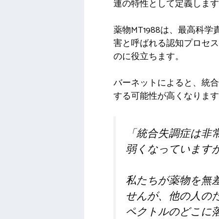
連の特性として定義します
薬物MT1988は、最高
害と呼ばれる認知プロセス
のに役立ちます。
バーネットによると、統合
する可能性が高くなります
「統合失調症は非
弱くなっていますが
私たちが薬物を無
せんが、他の人の
ペクトルのどこに