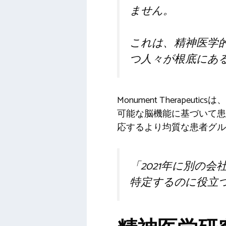
ません。
これは、精神医学
つ人々が根底にあ
Monument Thera
可能な脳機能に基づいて患
応するより均質な患者グル
「2021年に別の
特定するのに役立