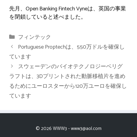
先月、Open Banking Fintech Vyneは、英国の事業
を閉鎖していると述べました。
カ
フィンテック
テ
Portuguese Proptechは、550万ドルを確保し
ゴ
ています
リ
スウェーデンのバイオテクノロジーベリグ
ー
ラフトは、3Dプリントされた動脈移植片を進め
るためにユーロスターから120万ユーロを確保し
ています
© 2026 WWW3 -
www3@aol.com