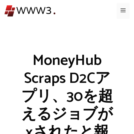
コ
メ
ン
テ
ニ
ン
ツ
ュ
へ
ス
MoneyHub
ー
キ
ッ
Scraps D2Cア
プ
プリ、30を超
えるジョブが
xされたと報