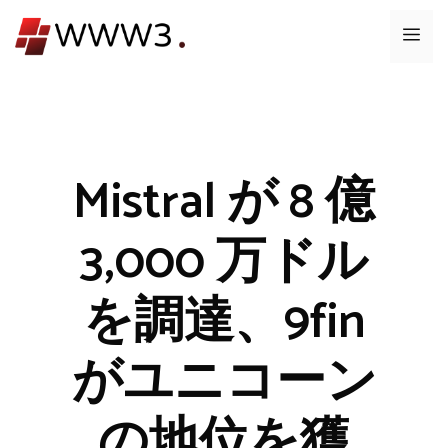
コ
メ
ン
テ
ニ
ン
ツ
ュ
へ
ス
Mistral が 8 億
ー
キ
ッ
3,000 万ドル
プ
を調達、9fin
がユニコーン
の地位を獲