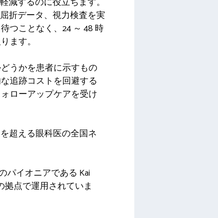
を軽減するのに役立ちます。
、屈折データ、視力検査を実
となく、24 ～ 48 時
取ります。
かどうかを患者に示すもの
的な追跡コストを回避する
フォローアップケアを受け
 を超える眼科医の全国ネ
遠隔医療のパイオニアである Kai
すでに200以上の拠点で運用されていま