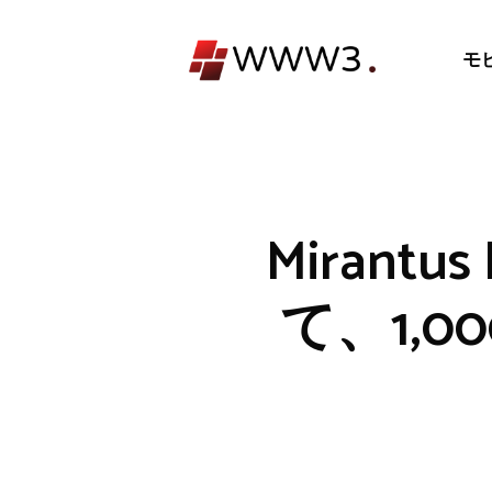
コ
ン
モ
テ
ン
ツ
へ
ス
キ
Mirant
ッ
プ
て、1,