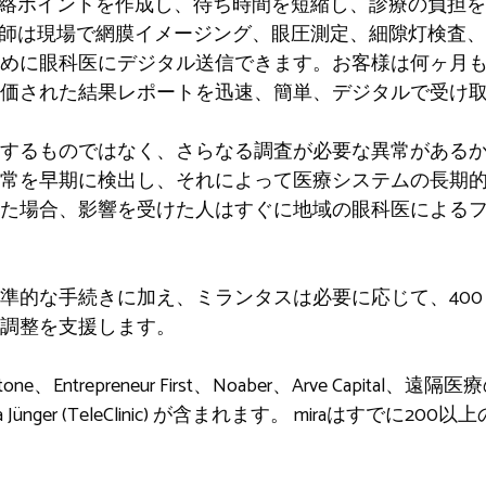
居の連絡ポイントを作成し、待ち時間を短縮し、診療の負担
眼鏡技師は現場で網膜イメージング、眼圧測定、細隙灯検査
に眼科医にデジタル送信できます。お客様は何ヶ月も待つこ
価された結果レポートを迅速、簡単、デジタルで受け
するものではなく、さらなる調査が必要な異常がある
常を早期に検出し、それによって医療システムの長期
た場合、影響を受けた人はすぐに地域の眼科医による
準的な手続きに加え、ミランタスは必要に応じて、400
調整を支援します。
ne、Entrepreneur First、Noaber、Arve Capital、
Katharina Jünger (TeleClinic) が含まれます。 miraは