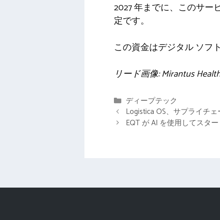
2027 年までに、このサ
定です。
この資金はデジタル ソフ
リード画像: Mirantus H
カ
ディープテック
テ
Logistica OS、サプラ
ゴ
EQT が AI を使用して
リ
ー