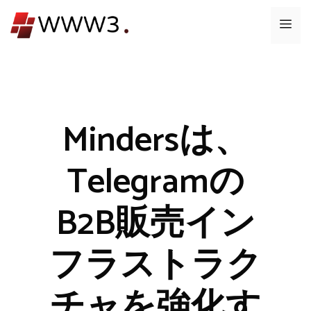
コ
メ
ン
テ
ニ
ン
ツ
ュ
へ
ス
Mindersは、
ー
キ
ッ
Telegramの
プ
B2B販売イン
フラストラク
チャを強化す