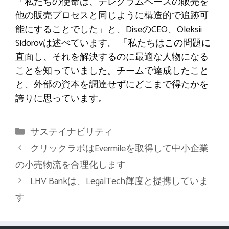
「私たちの使命は、テレグラムベースの販売を
他の販売プロセスと同じように構造的で追跡可
能にすることでした」と、DiseのCEO、Oleksii
Sidorovは述べています。 「私たちはこの問題に
直面し、それを解決するのに最適な人物になる
ことを知っていました。チームで達成したこと
と、外部の資本を調達せずにどこまで得たかを
誇りに思っています。
カ
サステイナビリティ
テ
クリックラボはEvermileを取得して中小企業
ゴ
の小売物流を合理化します
リ
LHV Bankは、LegalTech輝度と提携していま
ー
す