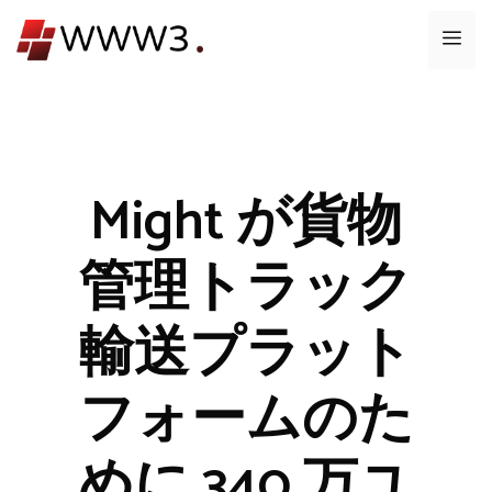
コ
メ
ン
テ
ニ
ン
ツ
ュ
へ
ス
Might が貨物
ー
キ
ッ
管理トラック
プ
輸送プラット
フォームのた
めに 340 万ユ