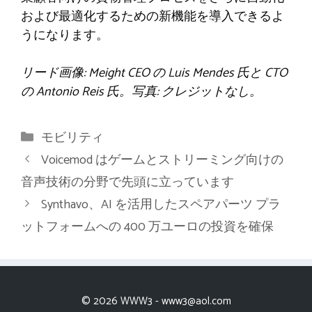
および最適化するための新機能を導入できるよ
うになります。
リード画像: Meight CEO の Luis Mendes 氏と CTO
の Antonio Reis 氏。写真: クレジットなし。
カ
モビリティ
テ
Voicemod はゲームとストリーミング向けの
ゴ
音声技術の分野で先頭に立っています
リ
Synthavo、AI を活用したスペアパーツ プラ
ー
ットフォームへの 400 万ユーロの投資を確保
© 2026 WWW3 -
www3@aol.com