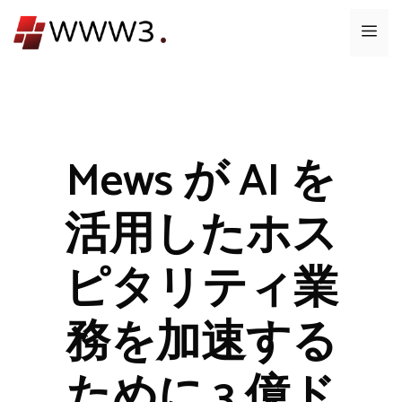
コ
メ
ン
テ
ニ
ン
ツ
ュ
へ
ス
Mews が AI を
ー
キ
ッ
活用したホス
プ
ピタリティ業
務を加速する
ために 3 億ド