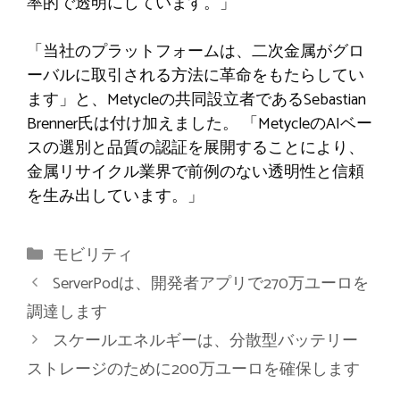
率的で透明にしています。」
「当社のプラットフォームは、二次金属がグロ
ーバルに取引される方法に革命をもたらしてい
ます」と、Metycleの共同設立者であるSebastian
Brenner氏は付け加えました。 「MetycleのAIベー
スの選別と品質の認証を展開することにより、
金属リサイクル業界で前例のない透明性と信頼
を生み出しています。」
カ
モビリティ
テ
ServerPodは、開発者アプリで270万ユーロを
ゴ
調達します
リ
スケールエネルギーは、分散型バッテリー
ー
ストレージのために200万ユーロを確保します