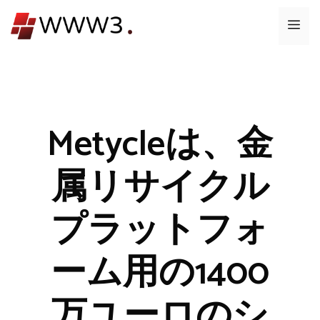
コ
メ
ン
テ
ニ
ン
ツ
ュ
へ
ス
Metycleは、金
ー
キ
ッ
属リサイクル
プ
プラットフォ
ーム用の1400
万ユーロのシ