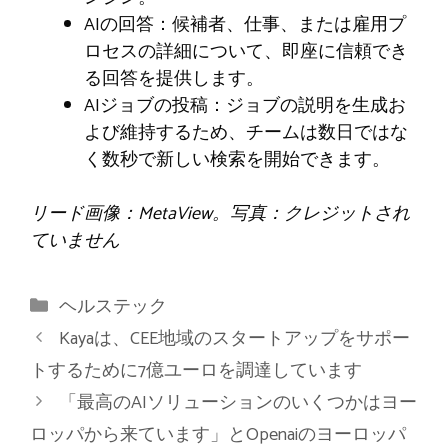
AIの回答：候補者、仕事、または雇用プ
ロセスの詳細について、即座に信頼でき
る回答を提供します。
AIジョブの投稿：ジョブの説明を生成お
よび維持するため、チームは数日ではな
く数秒で新しい検索を開始できます。
リード画像：MetaView。写真：クレジットされ
ていません
カ
ヘルステック
テ
Kayaは、CEE地域のスタートアップをサポー
ゴ
トするために7億ユーロを調達しています
リ
「最高のAIソリューションのいくつかはヨー
ー
ロッパから来ています」とOpenaiのヨーロッパ