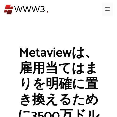
コ
メ
ン
テ
ニ
ン
ツ
ュ
へ
ス
Metaviewは、
ー
キ
ッ
雇用当てはま
プ
りを明確に置
き換えるため
に3500万ドル