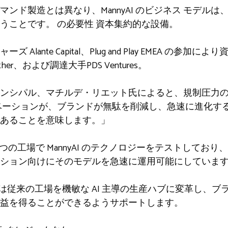
ンド製造とは異なり、MannyAI のビジネス モデル
いうことです。
の必要性
資本集約的な設備。
ャーズ
Alante Capital、Plug and Play EMEA 
gether、および調達大手PDS Ventures。
リンシパル、マチルデ・リエット氏によると、規制圧力
ベーションが、ブランドが無駄を削減し、急速に進化す
あることを意味します。」
 つの工場で MannyAI のテクノロジーをテストしてお
ション向けにそのモデルを急速に運用可能にしていま
AI は従来の工場を機敏な AI 主導の生産ハブに変革し、
益を得ることができるようサポートします。