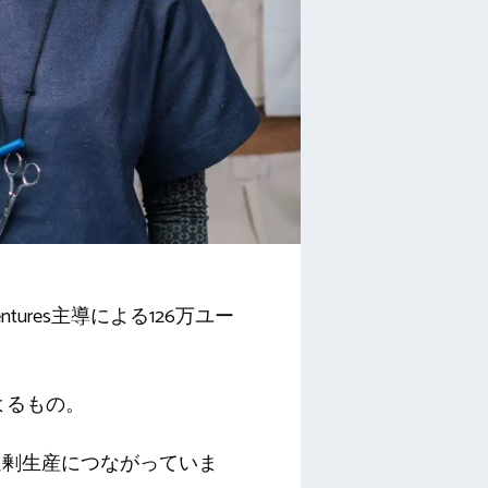
entures主導による126万ユー
よるもの。
過剰生産につながっていま