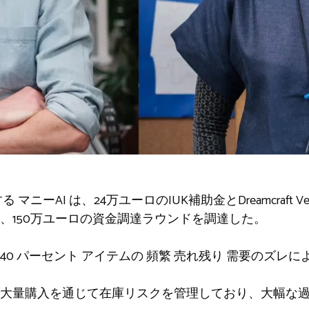
する
マニーAI
は、24万ユーロのIUK補助金とDreamcraft V
、150万ユーロの資金調達ラウンドを調達した。
40
パーセント
アイテムの
頻繁
売れ残り
需要のズレに
大量購入を通じて在庫リスクを管理しており、大幅な