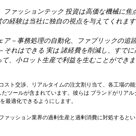
、
ファッションテック
投資は高価な機械に焦
営の経験は当社に独自の視点を与えてくれます
ア — 事務処理の自動化、ファブリックの追
—
それはできる
実は
諸経費を削減し、すでに
って、小ロット生産で利益を生むことができま
には、コスト交渉、リアルタイムの注文割り当て、各工場の
用したツールが含まれています
。彼らは
ブランドがリアル
を最適化できるようにします。
チは、ファッション業界の過剰生産と過剰消費に対処するとい