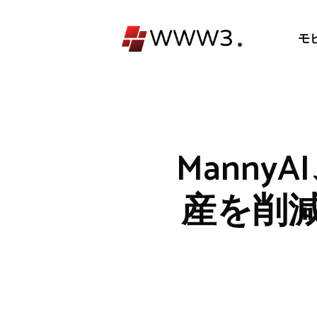
コ
ン
モ
テ
ン
ツ
へ
ス
キ
Mann
ッ
プ
産を削減