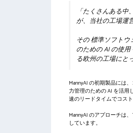
「たくさんある中
が、当社の工場運
その
標準ソフトウェ
のための AI の使用 
る欧州の工場にと
MannyAI の初期製品
力管理のための AI を活
速のリードタイムでコスト
MannyAI のアプロー
しています。