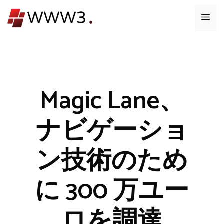
コ
メ
ン
テ
ニ
ン
ツ
ュ
へ
ス
Magic Lane、
ー
キ
ッ
ナビゲーショ
プ
ン技術のため
に 300 万ユー
ロを調達