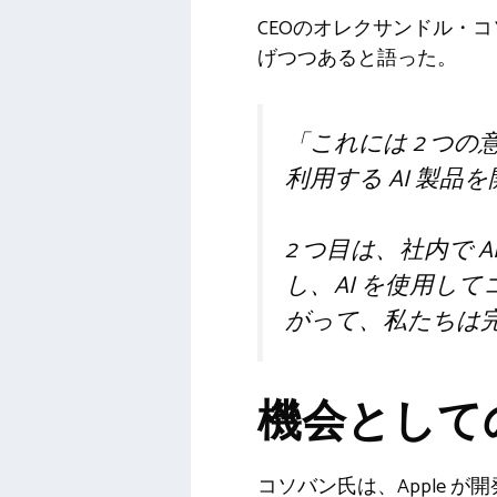
CEOのオレクサンドル・
げつつあると語った。
「これには 2 つ
利用する AI 製品
2 つ目は、社内で 
し、AI を使用し
がって、私たちは
機会としての
コソバン氏は、Apple 