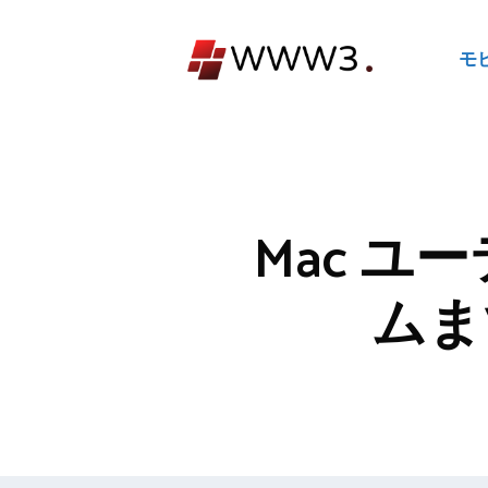
コ
ン
モ
テ
ン
ツ
へ
ス
キ
Mac ユ
ッ
プ
ムま