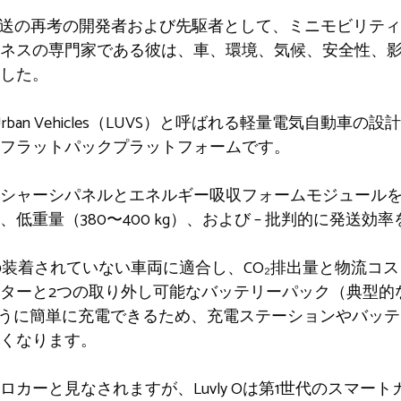
都市輸送の再考の開発者および先駆者として、ミニモビリテ
ネスの専門家である彼は、車、環境、気候、安全性、
した。
ht Urban Vehicles（LUVS）と呼ばれる軽量電気自動
フラットパックプラットフォームです。
シャーシパネルとエネルギー吸収フォームモジュール
低重量（380〜400 kg）、および – 批判的に発送効
の装着されていない車両に適合し、CO₂排出量と物流コ
ターと2つの取り外し可能なバッテリーパック（典型的な
eのように簡単に充電できるため、充電ステーションやバッ
くなります。
カーと見なされますが、Luvly Oは第1世代のスマー