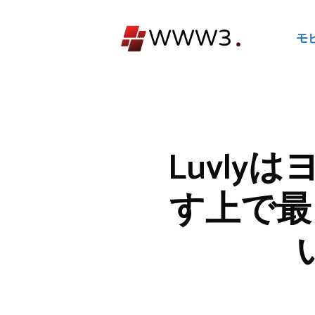
コ
ン
モ
テ
ン
ツ
へ
ス
キ
Luvly
ッ
プ
す上で最