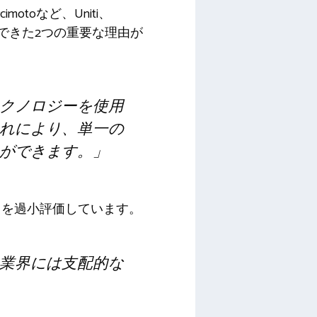
toなど、Uniti、
とができた2つの重要な理由が
クノロジーを使用
れにより、単一の
ができます。」
とを過小評価しています。
業界には支配的な