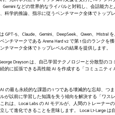
epSeek、Gemini などの世界的なライバルと対戦し、会話
、科学的推論、指示に従うベンチマーク全体でトップ
e は GPT-5、Claude、Gemini、DeepSeek、Qwen、Mi
チマークである Arena Hard v2 で第 1 位のラン
ンチマーク全体でトップレベルの結果を提供します。
on と George Drayson は、自己学習テクノロジーと分
的に拡張できる高性能 AI を作成する「コミュニティ 
I の最も永続的な課題の 1 つである壊滅的な忘却、つ
ルが以前に学習した知識を失う傾向を解決する「ワス
は、Locai Labs の AI モデルが、人間のトレー
て進化できることを意味します。 Locai L1-Large