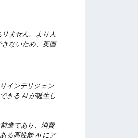
ありません。より大
できないため、英国
りインテリジェン
る AI が誕生し
な前進であり、消費
高性能 AI にア