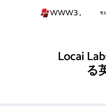
コ
ン
モ
テ
ン
ツ
へ
ス
キ
Locai L
ッ
プ
る英