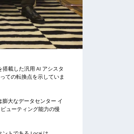
ge を搭載した汎用 AI アシスタ
にとっての転換点を示していま
は膨大なデータセンター イ
ンピューティング能力の慢
である Locai は、