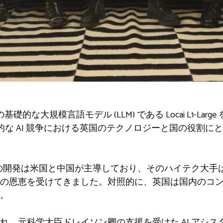
初の基礎的な大規模言語モデル (LLM) である Locai L1-Lar
、世界的な AI 競争における英国のテクノロジーと国の役割
I の開発は米国と中国が主導しており、そのハイテク大手
の恩恵を受けてきました。対照的に、英国は国内のコ
。
、元科学大臣ドレイソン卿の支援を受けた AI アシスタント