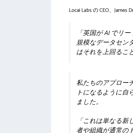
Locai Labs の CEO、J
「英国が AI で
規模なデータセンタ
はそれを上回るこ
私たちのアプロー
トになるように自ら
ました。
「これは単なる新し
者や組織が通常のト