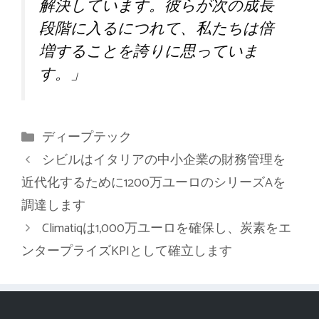
解決しています。彼らが次の成長
段階に入るにつれて、私たちは倍
増することを誇りに思っていま
す。」
カ
ディープテック
テ
シビルはイタリアの中小企業の財務管理を
ゴ
近代化するために1200万ユーロのシリーズAを
リ
調達します
ー
Climatiqは1,000万ユーロを確保し、炭素をエ
ンタープライズKPIとして確立します