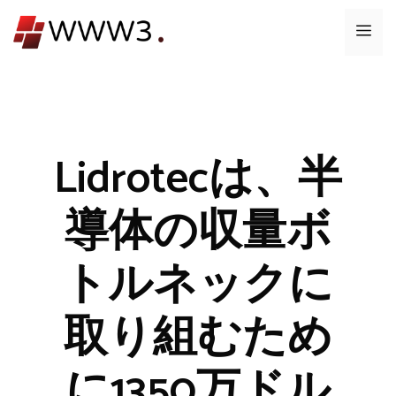
コ
メ
ン
テ
ニ
ン
ツ
ュ
へ
ス
Lidrotecは、半
ー
キ
ッ
導体の収量ボ
プ
トルネックに
取り組むため
に1350万ドル