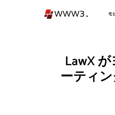
コ
ン
モ
テ
ン
ツ
へ
ス
キ
LawX
ッ
プ
ーティン