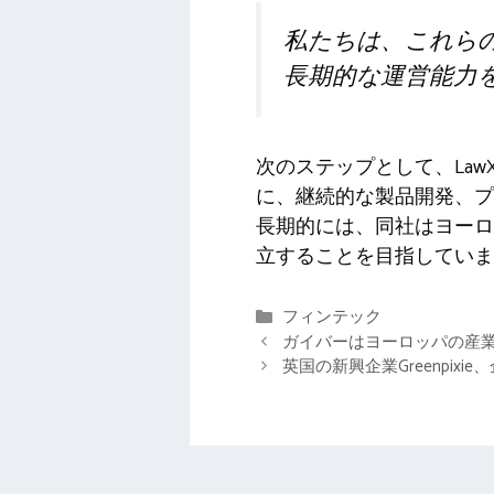
私たちは、これら
長期的な運営能力
次のステップとして、La
に、継続的な製品開発、プ
長期的には、同社はヨーロ
立することを目指していま
カ
フィンテック
テ
ガイバーはヨーロッパの産業
ゴ
英国の新興企業Greenpi
リ
ー