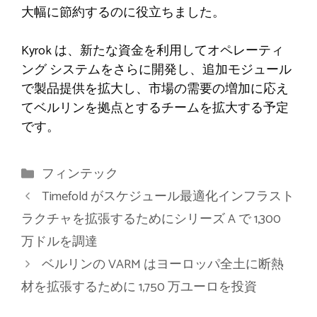
大幅に節約するのに役立ちました。
Kyrok は、新たな資金を利用してオペレーティ
ング システムをさらに開発し、追加モジュール
で製品提供を拡大し、市場の需要の増加に応え
てベルリンを拠点とするチームを拡大する予定
です。
カ
フィンテック
テ
Timefold がスケジュール最適化インフラスト
ゴ
ラクチャを拡張するためにシリーズ A で 1,300
リ
万ドルを調達
ー
ベルリンの VARM はヨーロッパ全土に断熱
材を拡張するために 1,750 万ユーロを投資