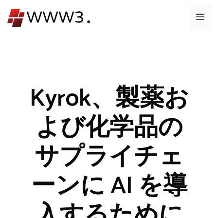
コ
メ
ン
テ
ニ
ン
ツ
ュ
へ
ス
Kyrok、製薬お
ー
キ
ッ
よび化学品の
プ
サプライチェ
ーンに AI を導
入するために