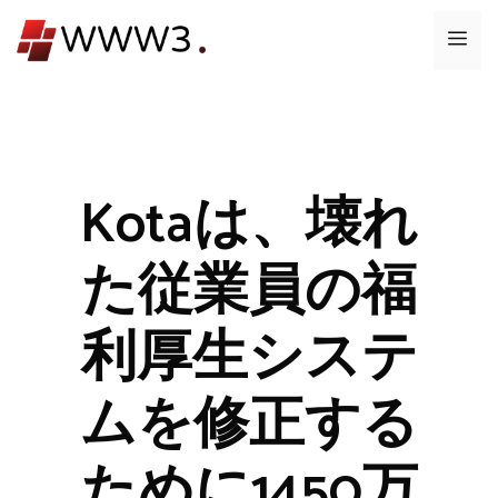
コ
メ
ン
テ
ニ
ン
ツ
ュ
へ
ス
Kotaは、壊れ
ー
キ
ッ
た従業員の福
プ
利厚生システ
ムを修正する
ために1450万