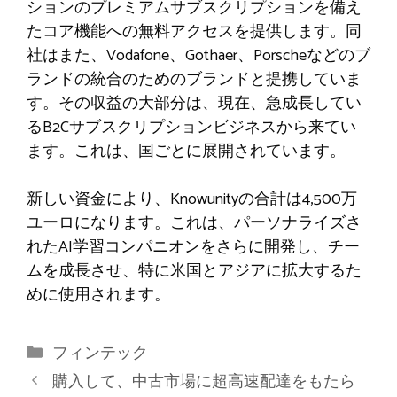
ションのプレミアムサブスクリプションを備え
たコア機能への無料アクセスを提供します。同
社はまた、Vodafone、Gothaer、Porscheなどのブ
ランドの統合のためのブランドと提携していま
す。その収益の大部分は、現在、急成長してい
るB2Cサブスクリプションビジネスから来てい
ます。これは、国ごとに展開されています。
新しい資金により、Knowunityの合計は4,500万
ユーロになります。これは、パーソナライズさ
れたAI学習コンパニオンをさらに開発し、チー
ムを成長させ、特に米国とアジアに拡大するた
めに使用されます。
カ
フィンテック
テ
購入して、中古市場に超高速配達をもたら