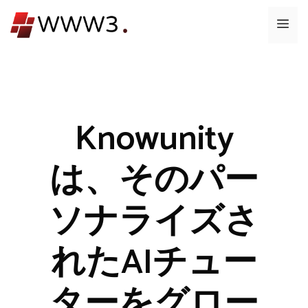
コ
メ
ン
テ
ニ
ン
ツ
ュ
へ
ス
Knowunity
ー
キ
ッ
は、そのパー
プ
ソナライズさ
れたAIチュー
ターをグロー