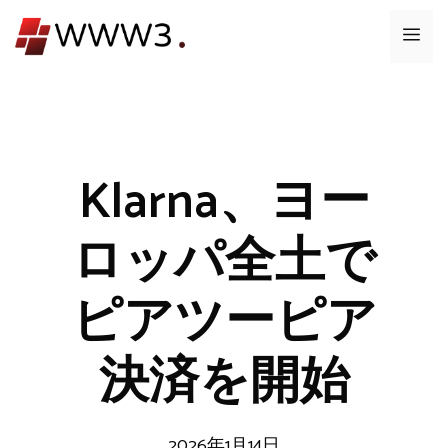
コ
メ
ン
テ
ニ
ン
ツ
ュ
へ
ス
Klarna、ヨー
ー
キ
ッ
ロッパ全土で
プ
ピアツーピア
決済を開始
2026年1月14日