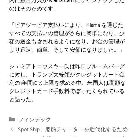
内に数百万人が Klarna Card にサインアップした
のはそのためです。
「ピアツーピア支払いにより、Klarna を通じた
すべての支払いの管理がさらに簡単になり、少
額の送金も含まれるようになり、お金の管理が
より迅速、簡単、そして安価になりました。」
シェミアトコウスキー氏は昨日ブルームバーグ
に対し、トランプ大統領がクレジットカード金
利の1年間10％上限を求める中、米国人は高額な
クレジットカード手数料でぼったくられている
と語った。
カ
フィンテック
テ
Spot Ship、船舶チャーターを近代化するため
ゴ