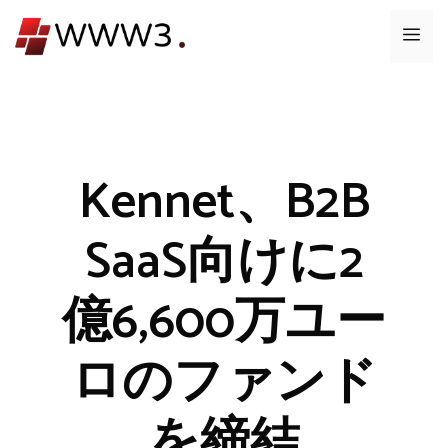
コ
メ
ン
テ
ニ
ン
ツ
ュ
へ
ス
Kennet、B2B
ー
キ
ッ
SaaS向けに2
プ
億6,600万ユー
ロのファンド
を締結