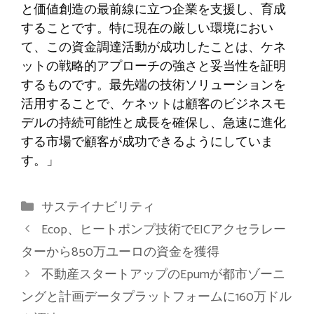
と価値創造の最前線に立つ企業を支援し、育成
することです。特に現在の厳しい環境におい
て、この資金調達活動が成功したことは、ケネ
ットの戦略的アプローチの強さと妥当性を証明
するものです。最先端の技術ソリューションを
活用することで、ケネットは顧客のビジネスモ
デルの持続可能性と成長を確保し、急速に進化
する市場で顧客が成功できるようにしていま
す。」
カ
サステイナビリティ
テ
Ecop、ヒートポンプ技術でEICアクセラレー
ゴ
ターから850万ユーロの資金を獲得
リ
不動産スタートアップのEpumが都市ゾーニ
ー
ングと計画データプラットフォームに160万ドル