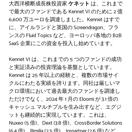
大西洋横断成長株投資家
ケネット
は、これまで
で最大のファンドである Kennet VI のために 2 億
6,600 万ユーロを調達しました。Kennet はすで
に、アイルランドと英国の Screendragon、フラ
ンスの Fluid Topics など、ヨーロッパ各地の B2B
SaaS 企業にこの資金を投入し始めています。
Kennet VI は、これまでの 5 つのファンドの成功
と実証済みの投資理論を基盤としています。
Kennet は 25 年以上の経験と、複数の市場サイ
クルにわたる実績を誇ります。同社は厳しいマ
クロ環境において過去最大のファンドを調達し
ただけでなく、2024 年 1 月の Eloomi が 3.1 倍の
キャッシュ マルチプルを生み出すなど、エグジ
ットも継続的に実現しています。これは、
Nuxeo (5 倍)、Dext (3.8 倍)、CrossBorder Solutions
(6.4 倍)、Rimilia (2.5 倍)、Impartner (2.6 倍) など、