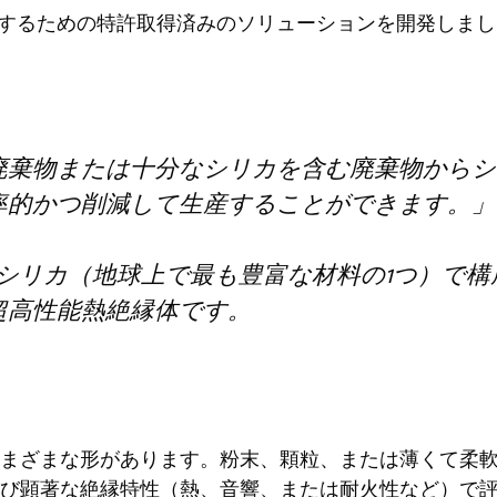
rgelを開発するための特許取得済みのソリューションを開発しま
廃棄物または十分なシリカを含む廃棄物からシ
率的かつ削減して生産することができます。」
のシリカ（地球上で最も豊富な材料の1つ）で構成
超高性能熱絶縁体です。
まざまな形があります。粉末、顆粒、または薄くて柔
よび顕著な絶縁特性（熱、音響、または耐火性など）で