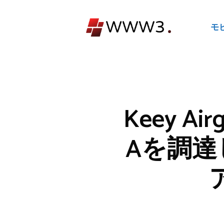
コ
ン
モ
テ
ン
ツ
へ
ス
キ
Keey 
ッ
プ
Aを調