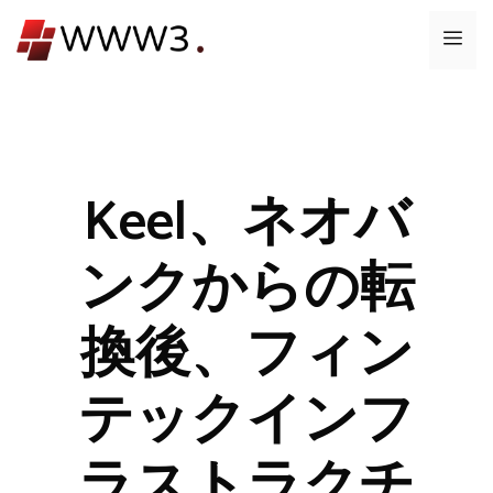
コ
メ
ン
テ
ニ
ン
ツ
ュ
へ
ス
Keel、ネオバ
ー
キ
ッ
ンクからの転
プ
換後、フィン
テックインフ
ラストラクチ