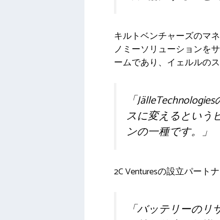
キルトベンチャーズのマネー
ノミーソリューションをサ
ームであり、イェルルのス
「JälleTech
スに変えるという
ンの一種です。」
2C Venturesの設立パート
「バッテリーのリサ