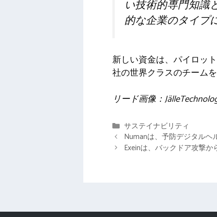
い技術的専門知識
的な企業のタイプ
新しい資金は、パイロット
社の世界クラスのチームを
リード画像：JälleTechn
カ
サステイナビリティ
テ
Numanは、予防デジタル
ゴ
Exeinは、バックドア攻
リ
ー