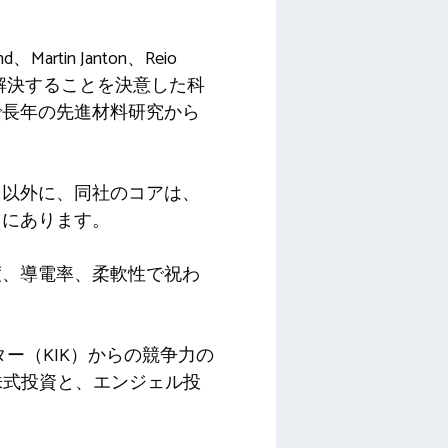
tin Janton、Reio
大規模に解決することを決意した科
で長年の先進材料研究から
る以外に、同社のコアは、
とにあります。
度、導電率、柔軟性で祝わ
。
ー（KIK）からの競争力の
株式投資と、エンジェル投