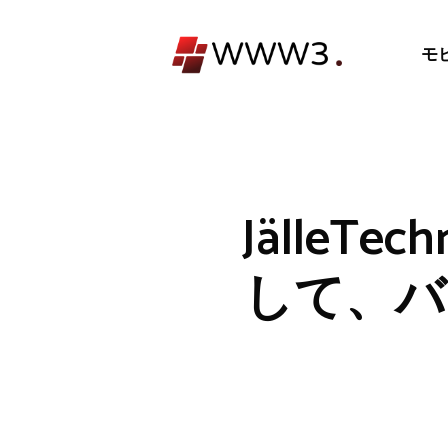
コ
ン
モ
テ
ン
ツ
へ
ス
キ
JälleT
ッ
プ
して、バ