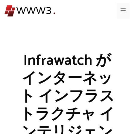
コ
メ
ン
テ
ニ
ン
ツ
ュ
へ
ス
Infrawatch が
ー
キ
ッ
インターネッ
プ
ト インフラス
トラクチャ イ
ンテリジェン