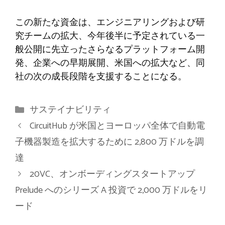
この新たな資金は、エンジニアリングおよび研
究チームの拡大、今年後半に予定されている一
般公開に先立ったさらなるプラットフォーム開
発、企業への早期展開、米国への拡大など、同
社の次の成長段階を支援することになる。
カ
サステイナビリティ
テ
CircuitHub が米国とヨーロッパ全体で自動電
ゴ
子機器製造を拡大するために 2,800 万ドルを調
リ
達
ー
20VC、オンボーディングスタートアップ
Prelude へのシリーズ A 投資で 2,000 万ドルをリ
ード