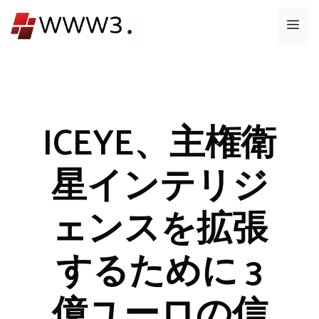
コ
メ
ン
テ
ニ
ン
ツ
ュ
へ
ス
ICEYE、主権衛
ー
キ
ッ
星インテリジ
プ
ェンスを拡張
するために 3
億ユーロの信