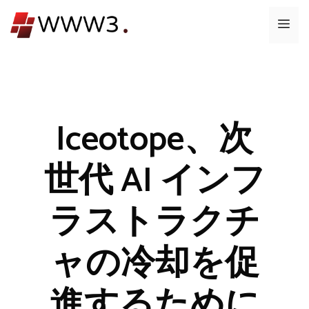
コ
メ
ン
テ
ニ
ン
ツ
ュ
へ
ス
Iceotope、次
ー
キ
ッ
世代 AI インフ
プ
ラストラクチ
ャの冷却を促
進するために