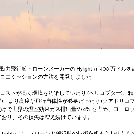
飛行船ドローンメーカーの Hylight が 400 万ド
ロエミッションの方法を開発しました。
ストが高く環境を汚染していたり​​ (ヘリコプター)、
)、より高度な飛行自律性が必要だったり (クアドリコプ
だけで世界の温室効果ガス排出量の 4% を占め、ヨーロ
しており、その損失は増え続けています。
yLighter は、ドローンと飛行船の技術を組み合わせた