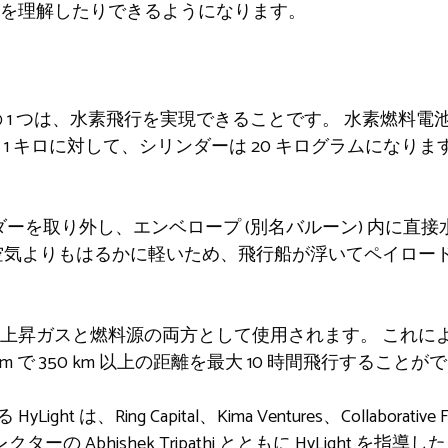
を理解したりできるようになります。
た特徴の 1 つは、水素飛行を実現できることです。 水素燃
1 キロに対して、シリンダーは 20 キログラムになり
シリンダーを取り外し、エンベロープ (別名バルーン) 内に
空気よりもはるかに軽いため、飛行船が浮いてペイロー
昇ガスと燃料源の両方として使用されます。 これにより、H
m で 350 km 以上の距離を最大 10 時間飛行すること
Light は、Ring Capital、Kima Ventures、Collaborativ
ターの Abhishek Tripathi とともに HyLight を指導