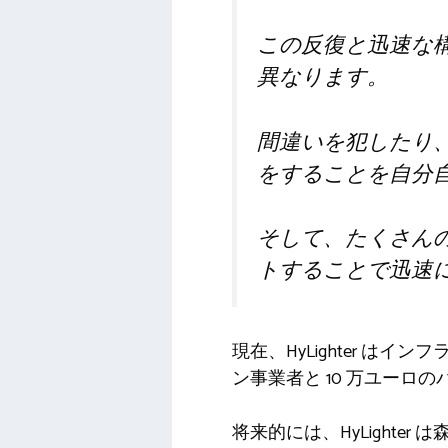
この反復と迅速な
異なります。
間違いを犯したり
をすることを自分
そして、たくさん
トすることで迅速
現在、HyLighter は
ン事業者と 10 万ユーロ
将来的には、HyLight