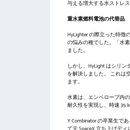
与える増大する水ストレス
重水素燃料電池の代替品
HyLighter の際立っ
の悩みの種でした。「水素 
ました。
しかし、HyLight は
を解決しました。 これは
ます。
水素は、エンベロープ内の上
耐久性を実現し、時速 35 k
Y Combinator の卒業生である Hy
て元 SpaceX 立ち上げディレク