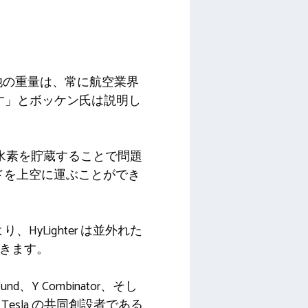
料電池の重量は、常に航空業界
ます」とボッケン氏は説明し
直接水素を貯蔵することで問題
ドを上空に運ぶことができ
yLighter は並外れた
ができます。
e Fund、Y Combinator、そし
した Tesla の共同創設者である