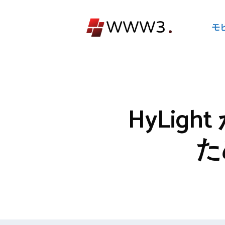
コ
ン
モ
テ
ン
ツ
へ
ス
キ
HyLi
ッ
プ
た