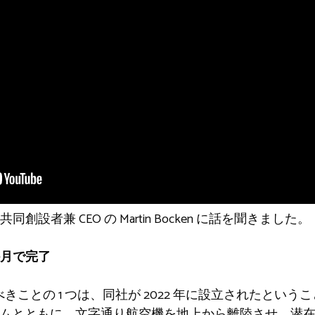
設者兼 CEO の Martin Bocken に話を聞きました。
月で完了
驚くべきことの 1 つは、同社が 2022 年に設立されたと
チームとともに、文字通り航空機を地上から離陸させ、潜