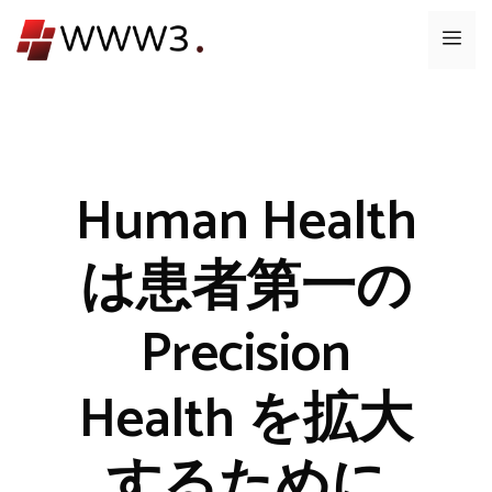
コ
メ
ン
テ
ニ
ン
ツ
ュ
へ
ス
Human Health
ー
キ
ッ
は患者第一の
プ
Precision
Health を拡大
するために